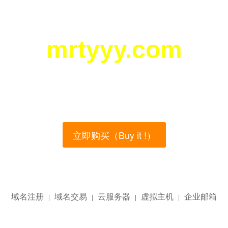
mrtyyy.com
您所访问的域名正在西部数码（west.cn）出售！
main name is currently for sale on the west.cn, Buy
立即购买（Buy it !）
域名注册
域名交易
云服务器
虚拟主机
企业邮箱
|
|
|
|